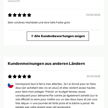
überprüft
21/08/2025
Sehr schönes Hochbeet und eine tolle Farbe grün
Amazon Benutzer – Bewertung durch Chal-Tec GmbH nicht eigenständig
überprüft
Alle Kundenbewertungen zeigen
06/06/2025
Gute Qualität gute Aufbauanleitung.sind voll und ganz zufrieden.
Kundenmeinungen aus anderen Ländern
Amazon Benutzer – Bewertung durch Chal-Tec GmbH nicht eigenständig
überprüft
24/12/2025
20/05/2025
Correspond tout à fait à mes attentes. Je l’ai divisé pour en faire
deux (en achetant des vis en plus) et elles restent assez hautes
Das Hochbeet ist sehr stabil und macht einen hochwertigen Eindruck!
pour faire mon potager. Prévoir un budget terreau assez
Gerne wieder
conséquent pour démarrer.Par contre jai également acheté (sur le
site officiel) la serre pour mettre sur un des deux bacs et j’en suis
Amazon Benutzer – Bewertung durch Chal-Tec GmbH nicht eigenständig
très déçue => une journée de forte pluie et la bâche a persé. Ne
überprüft
perdez pas votre argent avec cet accessoire.