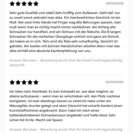
09/09/2025
Sehr gute Qualität und stabil.Sehr knifflig zum Aufbauen. Geht def. nur
zu zweit sonst verkratzt man alles. Ein handwerkliches Geschick ist ein
Muß. Wer zwei linke Hände hat Finger weg.Alle Bohrungen passen, man
muß wenn man es richtig macht nichts nachbohren. Am Anfang alle
Schrauben nur handfest, erst am Schluss mit der Ratsche. Die 8 langen
Schrauben für die vierfachen Übergänge wirklich erst ganz am Schluß,
die haben es in sich. Teils sind die Teile sehr scharfkantig, Vorsicht ist
geboten. Am besten mit dünnen Handschuhen arbeiten.Wenn man das
alles einhält eine absolute Kaufempfehlung von uns.
Amazon Benutzer – Bewertung durch Chal-Tec GmbH nicht eigenständig
überprüft
02/09/2025
Ich liebe mein Hochbeet. Es kam koimpakt an, war aber möglich, es
alleine aufzubauen - wenn man es verschieben will, den Platz nochmal
korrigieren, ist man allerdings besser zu zweit.Ich habe unten ein
Mäusegitter drunter gelegt und oben (Vorsicht hat scharfe Kanten) einen
Kunststoffschoner angebracht. Dann habe ich noch einen
batteriebetriebenen Schneckenzaun angeklebt und hatte diese Jahr
schon toll Ernte. Macht viel Spass!
Amazon Benutzer – Bewertung durch Chal-Tec GmbH nicht eigenständig