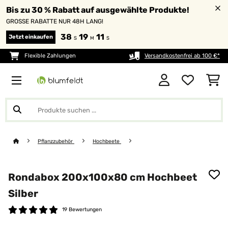
Bis zu 30 % Rabatt auf ausgewählte Produkte!
GROSSE RABATTE NUR 48H LANG!
38
19
11
Jetzt einkaufen
S
M
S
Flexible Zahlungen
Versandkostenfrei ab 100 €*
Pflanzzubehör
Hochbeete
Rondabox 200x100x80 cm Hochbeet
Silber
19 Bewertungen