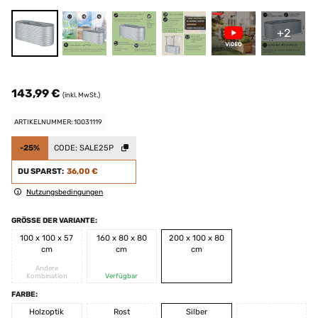
+2
143,99 €
(inkl. MwSt.)
ARTIKELNUMMER: 10031119
-25%
CODE:
SALE25P
DU SPARST:
36,00 €
Nutzungsbedingungen
GRÖSSE DER VARIANTE:
100 x 100 x 57
160 x 80 x 80
200 x 100 x 80
cm
cm
cm
Andere
Kombination
Verfügbar
FARBE:
Holzoptik
Rost
Silber