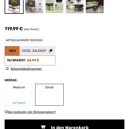
119,99 €
(inkl. MwSt.)
ARTIKELNUMMER: 10041355
-55%
CODE:
SALE55P
DU SPARST:
65,99 €
Nutzungsbedingungen
GRÖSSE:
Medium
Small
Verfügbar
Was bedeuten die Statusangaben?
In den Warenkorb