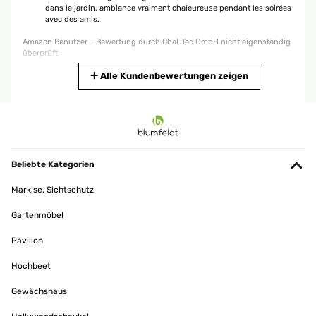
vermutlich die Feuerwehr ausgerückt
dans le jardin, ambiance vraiment chaleureuse pendant les soirées
avec des amis.
Amazon Benutzer – Bewertung durch Chal-Tec GmbH nicht eigenständig
überprüft
Amazon Benutzer – Bewertung durch Chal-Tec GmbH nicht eigenständig
überprüft
Übersetzen
Alle Kundenbewertungen zeigen
18/06/2023
Der Feuerkorb ist super schön und leicht zusammen zu bauen. Die
29/04/2023
Verarbeitung ist spitzte und selbst nach dem Ersten Gebrauch sind keine
Farbveränderung zu sehen.Ich empfehle aber dringend eine Bodenplatte
J'ai craqué pour ce modèle de brasero car il est moderne et
mit mindestens 50cm Durchmesser mitzubestellen. Da doch einiges an
s'accorde parfaitement à mon mobilier sur ma terrasse !Les
Asche aus dem Korb fällt.
matériaux sont de très bonne qualité. Le montage est très simple et
Beliebte Kategorien
prend à peine 5 minutes.Le tisonnier et la bâche pour l'hiver son
Amazon Benutzer – Bewertung durch Chal-Tec GmbH nicht eigenständig
inclus.Les deux poignées sur les côtés sont très pratiques pour
überprüft
Markise, Sichtschutz
déplacer le brasero.Un bon produit que je recommande :-)
Amazon Benutzer – Bewertung durch Chal-Tec GmbH nicht eigenständig
Gartenmöbel
überprüft
Pavillon
Übersetzen
Hochbeet
28/04/2023
Gewächshaus
Preso per il giardino, bello, crea un’atmosfera romantica sia nelle
sere estive ma anche in quelle di tardo autunno, perché scalda