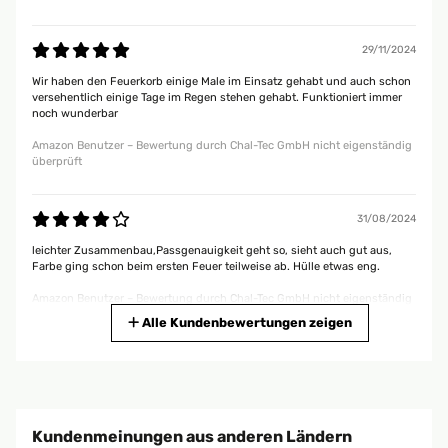
29/11/2024
Wir haben den Feuerkorb einige Male im Einsatz gehabt und auch schon
versehentlich einige Tage im Regen stehen gehabt. Funktioniert immer
noch wunderbar
Amazon Benutzer – Bewertung durch Chal-Tec GmbH nicht eigenständig
überprüft
31/08/2024
leichter Zusammenbau,Passgenauigkeit geht so, sieht auch gut aus,
Farbe ging schon beim ersten Feuer teilweise ab. Hülle etwas eng.
Amazon Benutzer – Bewertung durch Chal-Tec GmbH nicht eigenständig
überprüft
Alle Kundenbewertungen zeigen
24/08/2024
Der Korb gefällt mir sehr gut. Tolle VerarbeitungFeuer ist einfach schön
anzusehen in diesem Korb
Kundenmeinungen aus anderen Ländern