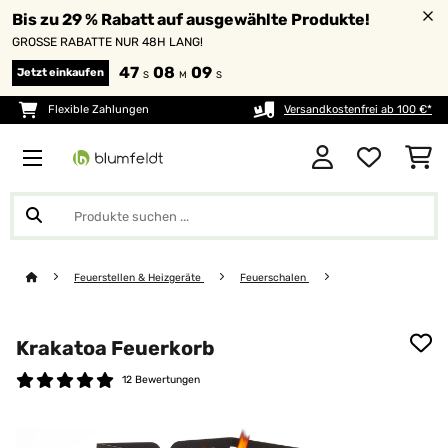
Bis zu 29 % Rabatt auf ausgewählte Produkte!
GROSSE RABATTE NUR 48H LANG!
47
08
09
Jetzt einkaufen
S
M
S
Flexible Zahlungen
Versandkostenfrei ab 100 €*
Feuerstellen & Heizgeräte
Feuerschalen
Krakatoa Feuerkorb
12 Bewertungen