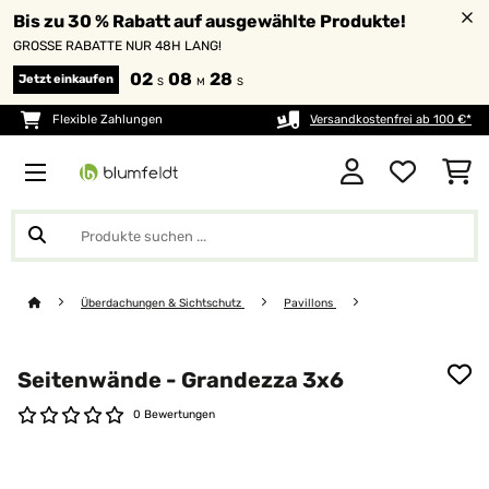
Bis zu 30 % Rabatt auf ausgewählte Produkte!
GROSSE RABATTE NUR 48H LANG!
02
08
28
Jetzt einkaufen
S
M
S
Flexible Zahlungen
Versandkostenfrei ab 100 €*
Überdachungen & Sichtschutz
Pavillons
Seitenwände - Grandezza 3x6
0 Bewertungen