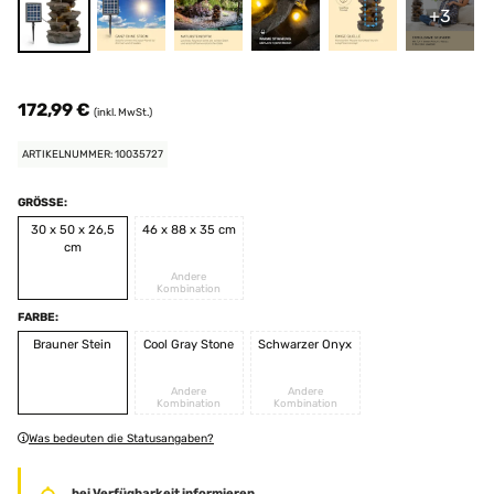
+3
172,99 €
(inkl. MwSt.)
ARTIKELNUMMER: 10035727
GRÖSSE:
30 x 50 x 26,5
46 x 88 x 35 cm
cm
Andere
Kombination
FARBE:
Brauner Stein
Cool Gray Stone
Schwarzer Onyx
Andere
Andere
Kombination
Kombination
Was bedeuten die Statusangaben?
bei Verfügbarkeit informieren