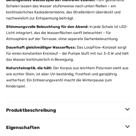
Beruhigendes Wasserspiel auf mehreren Ebenen:
Fünf gestaffelte
Schalen lassen das Wasser stufenweise nach unten fließen – ein
kontinuierliches Kaskadenerlebnis, das Straßenlärm überdeckt und
nachweislich zur Entspannung beiträgt.
Stimmungsvolle Beleuchtung für den Abend:
In jede Schale ist LED-
Licht integriert, das die Wasserflächen sanft beleuchtet – für
Atmosphäre auf der Terrasse, ohne separate Gartenbeleuchtung.
Dauerhaft gleichmäßiger Wasserfluss:
Das LoopFlow-Konzept sorgt
für einen konstanten Kreislauf – die Pumpe läuft mit nur 3–5 W und hält
das Wasser kontinuierlich in Bewegung.
Natursteinoptik, die hält:
Der Korpus aus leichtem Polyresin sieht aus
wie echter Stein, ist aber UV-beständig, frostfest und ganzjährig
wetterfest. Ein Entleerungsventil macht die Winterpause zum
Kinderspiel.
Produktbeschreibung
Eigenschaften