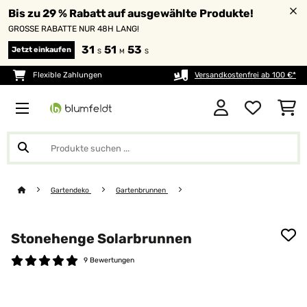
Bis zu 29 % Rabatt auf ausgewählte Produkte!
GROSSE RABATTE NUR 48H LANG!
31
51
53
Jetzt einkaufen
S
M
S
Flexible Zahlungen
Versandkostenfrei ab 100 €*
Gartendeko
Gartenbrunnen
Stonehenge Solarbrunnen
9 Bewertungen