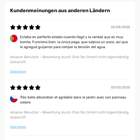
Kundenmeinungen aus anderen Ländern
25/08/2025
Estaba en perfecto estado cuando llegó y la verdad que es muy
bonita. Funciona bien, la única pega, que salpica un poco, así que
le agregué guijarros para romper la tensión del agua.
Amazon Benutzer – Bewertung durch Chal-Tec GmbH nicht eigenständig
überprüft
Übersetzen
05/02/2025
Très belle décoration et agréable dans le jardin avec son panneau
solaire
Amazon Benutzer – Bewertung durch Chal-Tec GmbH nicht eigenständig
überprüft
Übersetzen