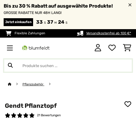
Bis zu 30 % Rabatt auf ausgewählte Produkte!
GROSSE RABATTE NUR 48H LANG!
33
37
24
Jetzt einkaufen
S
M
S
Flexible Zahlungen
Versandkostenfrei ab 100 €*
Pflanzzubehör
Gendt Pflanztopf
21 Bewertungen