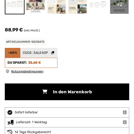
+2
88,99 €
(inkl. MwSt.)
ARTIKELNUMMER: 10038475
-40%
CODE:
SALE40P
DU SPARST:
35,60 €
Nutzungsbedingungen
In den Warenkorb
Sofort lieferbar
Lieferzeit: 1 Werktag
14 Tage Rückgaberecht