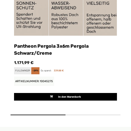
Pantheon Pergola 3x6m Pergola
P
Schwarz/Creme
99
1.171,99 €
FU
FULLSWING29
-29%
Du sparst:
339,88 €
AR
ARTIKELNUMMER: 10045275
In den Warenkorb