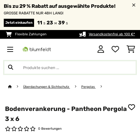
Bis zu 29 % Rabatt auf ausgewählte Produkte!
GROSSE RABATTE NUR 48H LANG!
11
23
38
Jetzt einkaufen
S
M
S
Flexible Zahlungen
Versandkostenfrei ab 100 €*
Überdachungen & Sichtschutz
Pergolas
Bodenverankerung - Pantheon Pergola
3 x 6
0 Bewertungen