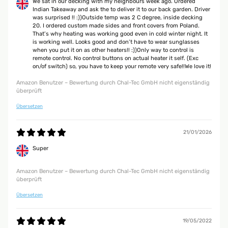
We sat in our decking with my neighbours week ago. Ordered
Amazon Benutzer – Bewertung durch Chal-Tec GmbH nicht eigenständig
Indian Takeaway and ask the to deliver it to our back garden. Driver
überprüft
was surprised !! :))Outside temp was 2 C degree, inside decking
20. I ordered custom made sides and front covers from Poland.
That’s why heating was working good even in cold winter night. It
is working well. Looks good and don’t have to wear sunglasses
12/11/2025
when you put it on as other heaters!! :))Only way to control is
remote control. No control buttons on actual heater it self. (Exc
Klasse Heizstrahler. Schnelle Lieferung und gut verpackt. Von der
on/of switch) so, you have to keep your remote very safe!!We love it!
Bedienung einfach einzustellen. Bei dem Anbau würde ich mit noch
jemanden dazu holen, da er doch ein bißchen was wiegt. Von der
Amazon Benutzer – Bewertung durch Chal-Tec GmbH nicht eigenständig
Heizstrahlung her war ich auch angetan. 20qm Sommergarten hat er gut
überprüft
in Griff, was Wärme angeht. Beim Kauf kann man nichts verkehrt
machen. Hab ihn an der Wand verbaut.
Übersetzen
Amazon Benutzer – Bewertung durch Chal-Tec GmbH nicht eigenständig
überprüft
21/01/2026
Super
29/09/2025
Super sicher verpackt und schnell geliefert.Tolle Optik und schönes
Amazon Benutzer – Bewertung durch Chal-Tec GmbH nicht eigenständig
Design.Handling per Fernsteuerung einwandfrei; die optionale App-
überprüft
Lösung ist nicht notwendig.Montage etwas fummelig, aber machbar.Ich
wünschte mir eine stärkere Rückwanddämmung, damit nicht zu viel
Übersetzen
Wärme nach hinten abgestrahlt wird.@blumfeldt Heizstrahler: oder habt
ihr was zum nachrüsten, um die hintere Abstrahlung zu verringern?
19/05/2022
Amazon Benutzer – Bewertung durch Chal-Tec GmbH nicht eigenständig