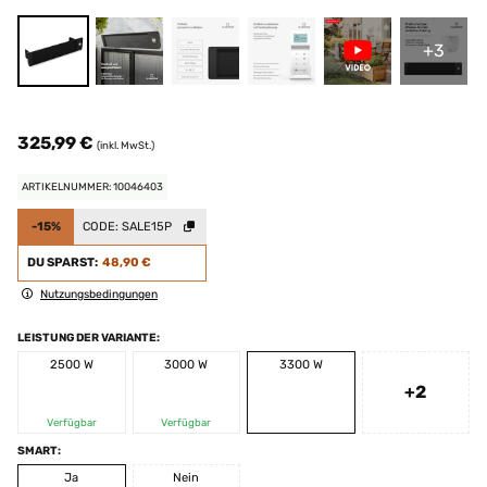
+3
325,99 €
(inkl. MwSt.)
ARTIKELNUMMER: 10046403
-15%
CODE:
SALE15P
DU SPARST:
48,90 €
Nutzungsbedingungen
LEISTUNG DER VARIANTE:
2500 W
3000 W
3300 W
+2
Verfügbar
Verfügbar
SMART:
Ja
Nein