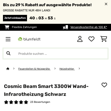
Bis zu 29 % Rabatt auf ausgewählte Produkte!
GROSSE RABATTE NUR 48H LANG!
40
03
53
Jetzt einkaufen
S
M
S
Flexible Zahlungen
Versandkostenfrei ab 100 €*
Feuerstellen & Heizgeräte
Heizstrahler
Cosmic Beam Smart 3300W Wand-
Infrarotheizung Schwarz
23 Bewertungen