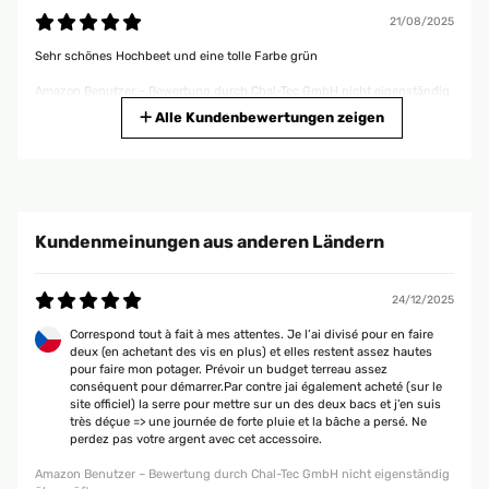
21/08/2025
Sehr schönes Hochbeet und eine tolle Farbe grün
Amazon Benutzer – Bewertung durch Chal-Tec GmbH nicht eigenständig
überprüft
Alle Kundenbewertungen zeigen
06/06/2025
Gute Qualität gute Aufbauanleitung.sind voll und ganz zufrieden.
Kundenmeinungen aus anderen Ländern
Amazon Benutzer – Bewertung durch Chal-Tec GmbH nicht eigenständig
überprüft
24/12/2025
20/05/2025
Correspond tout à fait à mes attentes. Je l’ai divisé pour en faire
deux (en achetant des vis en plus) et elles restent assez hautes
Das Hochbeet ist sehr stabil und macht einen hochwertigen Eindruck!
pour faire mon potager. Prévoir un budget terreau assez
Gerne wieder
conséquent pour démarrer.Par contre jai également acheté (sur le
site officiel) la serre pour mettre sur un des deux bacs et j’en suis
Amazon Benutzer – Bewertung durch Chal-Tec GmbH nicht eigenständig
très déçue => une journée de forte pluie et la bâche a persé. Ne
überprüft
perdez pas votre argent avec cet accessoire.
Amazon Benutzer – Bewertung durch Chal-Tec GmbH nicht eigenständig
09/05/2025