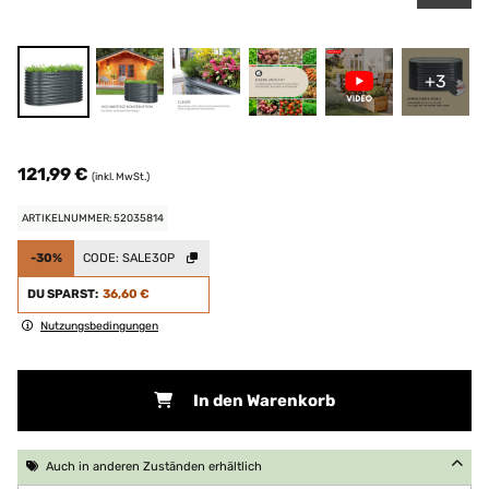
+3
121,99 €
(inkl. MwSt.)
ARTIKELNUMMER: 52035814
-30%
CODE:
SALE30P
DU SPARST:
36,60 €
Nutzungsbedingungen
In den Warenkorb
Auch in anderen Zuständen erhältlich