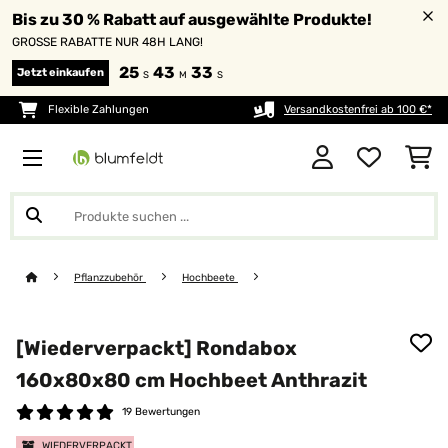
Bis zu 30 % Rabatt auf ausgewählte Produkte!
GROSSE RABATTE NUR 48H LANG!
25
43
33
Jetzt einkaufen
S
M
S
Flexible Zahlungen
Versandkostenfrei ab 100 €*
Pflanzzubehör
Hochbeete
[Wiederverpackt] Rondabox
160x80x80 cm Hochbeet Anthrazit
19 Bewertungen
WIEDERVERPACKT