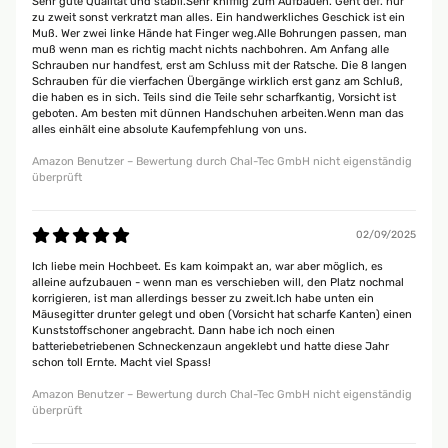
Sehr gute Qualität und stabil.Sehr knifflig zum Aufbauen. Geht def. nur
zu zweit sonst verkratzt man alles. Ein handwerkliches Geschick ist ein
Muß. Wer zwei linke Hände hat Finger weg.Alle Bohrungen passen, man
muß wenn man es richtig macht nichts nachbohren. Am Anfang alle
Schrauben nur handfest, erst am Schluss mit der Ratsche. Die 8 langen
Schrauben für die vierfachen Übergänge wirklich erst ganz am Schluß,
die haben es in sich. Teils sind die Teile sehr scharfkantig, Vorsicht ist
geboten. Am besten mit dünnen Handschuhen arbeiten.Wenn man das
alles einhält eine absolute Kaufempfehlung von uns.
Amazon Benutzer – Bewertung durch Chal-Tec GmbH nicht eigenständig
überprüft
02/09/2025
Ich liebe mein Hochbeet. Es kam koimpakt an, war aber möglich, es
alleine aufzubauen - wenn man es verschieben will, den Platz nochmal
korrigieren, ist man allerdings besser zu zweit.Ich habe unten ein
Mäusegitter drunter gelegt und oben (Vorsicht hat scharfe Kanten) einen
Kunststoffschoner angebracht. Dann habe ich noch einen
batteriebetriebenen Schneckenzaun angeklebt und hatte diese Jahr
schon toll Ernte. Macht viel Spass!
Amazon Benutzer – Bewertung durch Chal-Tec GmbH nicht eigenständig
überprüft