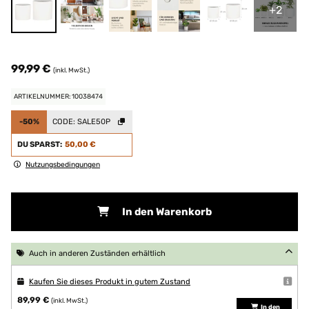
+2
99,99 €
(inkl. MwSt.)
ARTIKELNUMMER: 10038474
-50%
CODE:
SALE50P
DU SPARST:
50,00 €
Nutzungsbedingungen
In den Warenkorb
Auch in anderen Zuständen erhältlich
Kaufen Sie dieses Produkt in gutem Zustand
89,99 €
(inkl. MwSt.)
In den