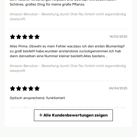
Schönes, großes Ding für meine große Pflanze.
Amazon Benutzer – Bewertung durch Chal-Tec GmbH nicht eigenständig
überprüft
14/05/2025
Alles Prima .Obwohl es mein Fehler war,dass ich den ersten Blumentopf
zu groß bestellt habe,wurdeer anstandslos zurückgenommen.Ich hab
dann denselben eine Nummer kleiner bestellt.Alles bestens .
Amazon Benutzer – Bewertung durch Chal-Tec GmbH nicht eigenständig
überprüft
24/04/2025
Optisch ansprechend, funktioniert
Amazon Benutzer – Bewertung durch Chal-Tec GmbH nicht eigenständig
überprüft
Alle Kundenbewertungen zeigen
30/03/2025