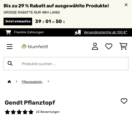
Bis zu 29 % Rabatt auf ausgewählte Produkte!
GROSSE RABATTE NUR 48H LANG!
39
01
49
Jetzt einkaufen
S
M
S
Flexible Zahlungen
Versandkostenfrei ab 100 €*
Pflanzzubehör
Gendt Pflanztopf
23 Bewertungen