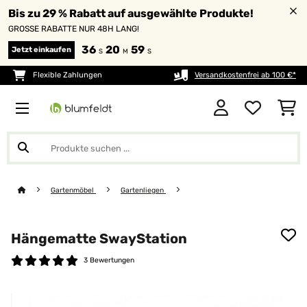
Bis zu 29 % Rabatt auf ausgewählte Produkte!
GROSSE RABATTE NUR 48H LANG!
36
20
59
Jetzt einkaufen
S
M
S
Flexible Zahlungen
Versandkostenfrei ab 100 €*
Gartenmöbel
Gartenliegen
Hängematte SwayStation
3 Bewertungen