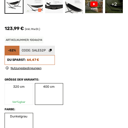
+2
123,99 €
(inkl. MwSt.)
ARTIKELNUMMER: 10046014
-52%
CODE:
SALE52P
DU SPARST:
64,47 €
Nutzungsbedingungen
GRÖSSE DER VARIANTE:
320 cm
400 cm
Verfügbar
FARBE:
Dunkelgrau