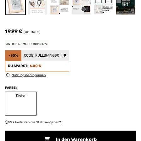
+1
19,99 €
(inkl. MwSt.)
ARTIKELNUMMER: 10039459
-30%
CODE:
FULLSWING30
DU SPARST:
6,00 €
Nutzungsbedingungen
FARBE:
Kiefer
Was bedeuten die Statusangaben?
In den Warenkorb