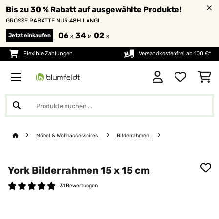
Bis zu 30 % Rabatt auf ausgewählte Produkte!
GROSSE RABATTE NUR 48H LANG!
06
34
01
Jetzt einkaufen
S
M
S
Flexible Zahlungen
Versandkostenfrei ab 100 €*
Möbel & Wohnaccessoires
Bilderrahmen
York Bilderrahmen 15 x 15 cm
31 Bewertungen