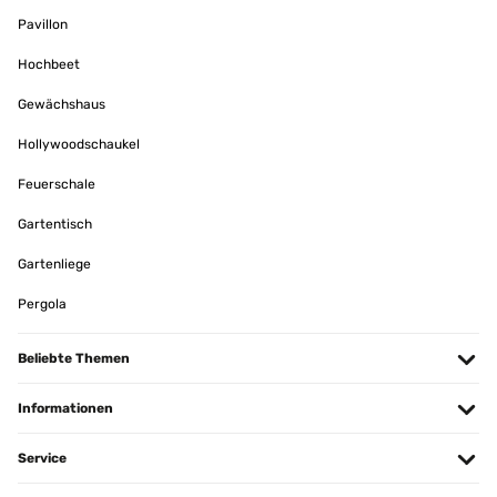
Übersetzen
Pavillon
Hochbeet
16/05/2025
Gewächshaus
Pour le moment nous sommes assez satisfait du produit. A voir au
long terme. Les points négatifs relevés sont : la notice très mal
expliquée, un des cadre en haut est un peu "fragile" (n'est pas droit
Hollywoodschaukel
mais retombe un peu) et quelques finitions à améliorer. Deux pieds
ont été fragilisés lors du transport je pense..
Feuerschale
Bezzeghoud
Gartentisch
Übersetzen
Gartenliege
01/05/2025
Pergola
Good quality, but measurements are completely wrong. It is
advertised as 300cm x 300cm. But including the feet it's a total of
Beliebte Themen
313cm x 313cm. The frame it's self is 304cm. This should be
rectified, before I bought the item I used the message service and it
Informationen
directed me to these dimensions.
Not happy because now the feet overhang my decking.
Service
Philip
Übersetzen