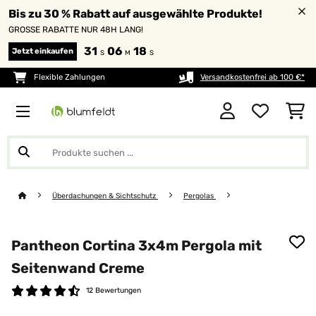
Bis zu 30 % Rabatt auf ausgewählte Produkte!
GROSSE RABATTE NUR 48H LANG!
31
06
18
Jetzt einkaufen
S
M
S
Flexible Zahlungen
Versandkostenfrei ab 100 €*
Überdachungen & Sichtschutz
Pergolas
Pantheon Cortina 3x4m Pergola mit
Seitenwand Creme
12 Bewertungen