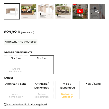
+5
699,99 €
(inkl. MwSt.)
ARTIKELNUMMER: 10045869
GRÖSSE DER VARIANTE:
3 x 6 m
3 x 4 m
Andere
Kombination
FARBE:
Anthrazit / Sand
Anthrazit /
Weiß /
Weiß / Sand
Dunkelgrau
Taubengrau
Andere
Andere
Bald wieder
Kombination
Kombination
verfügbar
Was bedeuten die Statusangaben?