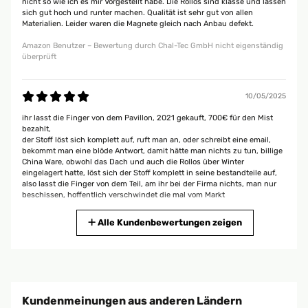
nicht so wie ich es mir Vorgestellt habe. Die Rollos sind klasse und lassen
sich gut hoch und runter machen. Qualität ist sehr gut von allen
Materialien. Leider waren die Magnete gleich nach Anbau defekt.
Amazon Benutzer – Bewertung durch Chal-Tec GmbH nicht eigenständig
überprüft
10/05/2025
ihr lasst die Finger von dem Pavillon, 2021 gekauft, 700€ für den Mist
bezahlt,
der Stoff löst sich komplett auf, ruft man an, oder schreibt eine email,
bekommt man eine blöde Antwort, damit hätte man nichts zu tun, billige
China Ware, obwohl das Dach und auch die Rollos über Winter
eingelagert hatte, löst sich der Stoff komplett in seine bestandteile auf,
also lasst die Finger von dem Teil, am ihr bei der Firma nichts, man nur
beschissen, hoffentlich verschwindet die mal vom Markt
Johannes
Alle Kundenbewertungen zeigen
06/07/2023
Die Anleitung ist halt nicht vom großen schwedischen Möbelhaus, das
merkt man sofort. Definitiv sollte man sich vor dem Aufbau damit
Kundenmeinungen aus anderen Ländern
ausreichend auseinandersetzen und alle Materialien übersichtlich